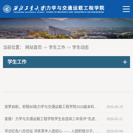
当前位置：
网站首页
->
学生工作
->
学生动态
学生工作
逐梦启航，前程似锦|力学与交通运载工程学院2026届本科生 毕业典礼暨学位授予仪式圆满举行
2026-06-29
喜报！力学与交通运载工程学院学生会连续三年获评“先进学生分会”称号
2026-05-11
寻访红色八办旧址 淬炼青年入团初心 —— 入团积极分子、团支书赴八路军西安办事处开展实践研学活动
2026-05-04