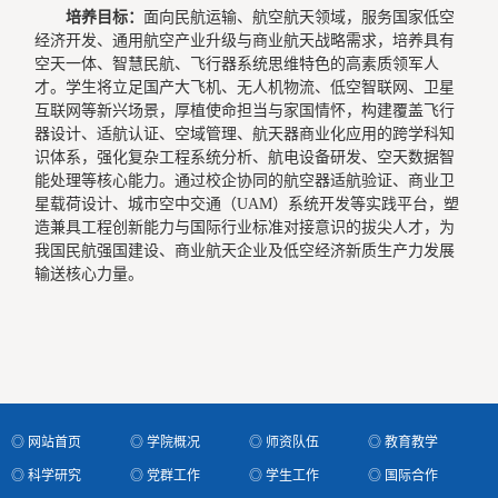
培养目标：
面向民航运输、航空航天领域，服务国家低空
经济开发、通用航空产业升级与商业航天战略需求，培养具有
空天一体、智慧民航、飞行器系统思维特色的高素质领军人
才。学生将立足国产大飞机、无人机物流、低空智联网、卫星
互联网等新兴场景，厚植使命担当与家国情怀，构建覆盖飞行
器设计、适航认证、空域管理、航天器商业化应用的跨学科知
识体系，强化复杂工程系统分析、航电设备研发、空天数据智
能处理等核心能力。通过校企协同的航空器适航验证、商业卫
星载荷设计、城市空中交通（UAM）系统开发等实践平台，塑
造兼具工程创新能力与国际行业标准对接意识的拔尖人才，为
我国民航强国建设、商业航天企业及低空经济新质生产力发展
输送核心力量。
◎ 网站首页
◎ 学院概况
◎ 师资队伍
◎ 教育教学
◎ 科学研究
◎ 党群工作
◎ 学生工作
◎ 国际合作