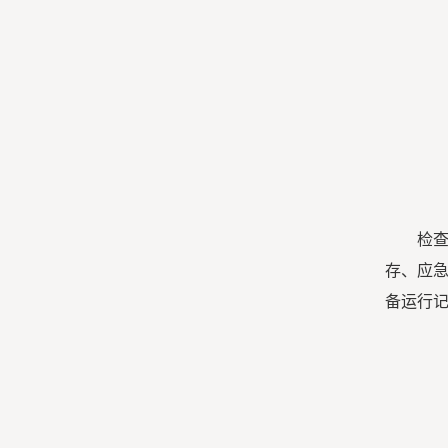
检
存、应
备运行记