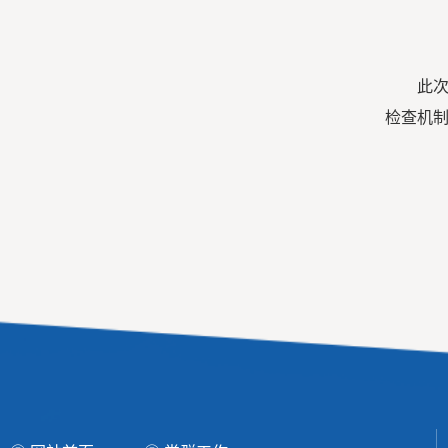
此
检查机