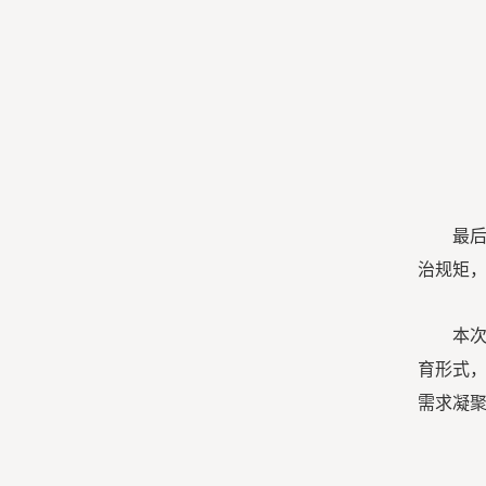
最
治规矩
本
育形式
需求凝