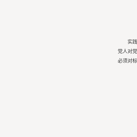
实
党人对
必须对