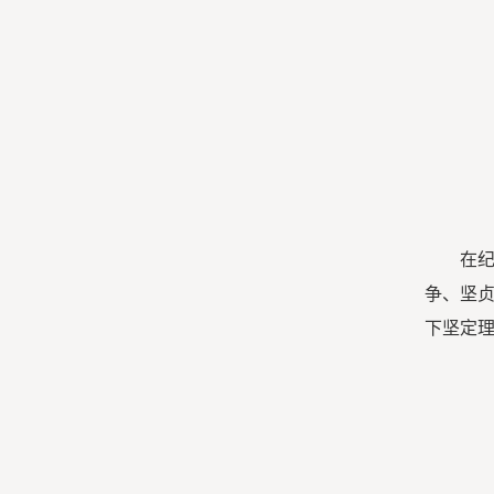
在
争、坚
下坚定