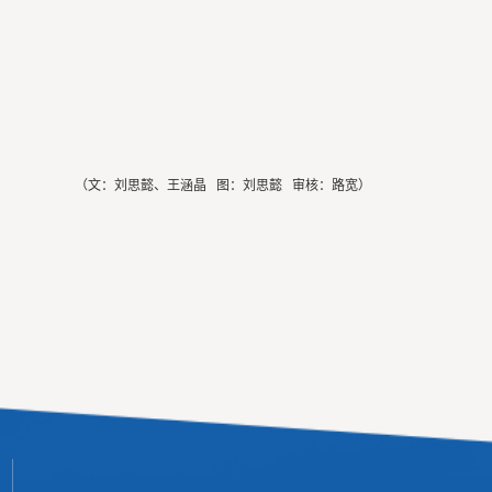
（文：刘思懿、王涵晶 图：刘思懿 审核：路宽）