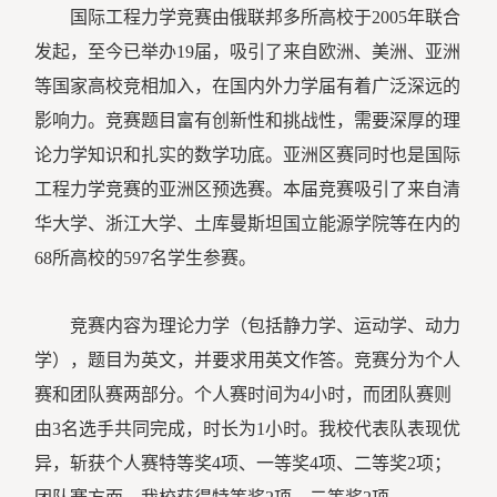
国际工程力学竞赛由俄联邦多所高校于2005年联合
发起，至今已举办19届，吸引了来自欧洲、美洲、亚洲
等国家高校竞相加入，在国内外力学届有着广泛深远的
影响力。竞赛题目富有创新性和挑战性，需要深厚的理
论力学知识和扎实的数学功底。亚洲区赛同时也是国际
工程力学竞赛的亚洲区预选赛。本届竞赛吸引了来自清
华大学、浙江大学、土库曼斯坦国立能源学院等在内的
68所高校的597名学生参赛。
竞赛内容为理论力学（包括静力学、运动学、动力
学），题目为英文，并要求用英文作答。竞赛分为个人
赛和团队赛两部分。个人赛时间为4小时，而团队赛则
由3名选手共同完成，时长为1小时。我校代表队表现优
异，斩获个人赛特等奖4项、一等奖4项、二等奖2项；