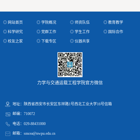
◎ 网站首页
◎ 学院概况
◎ 师资队伍
◎ 教育教学
◎ 科学研究
◎ 党群工作
◎ 学生工作
◎ 国际合作
◎ 校友之家
◎ 下载专区
◎ 仪器共享
力学与交通运载工程学院官方微信
地址：陕西省西安市长安区东祥路1号西北工业大学16号信箱
邮编：710072
电话：029-88431000
邮箱：smcea@nwpu.edu.cn