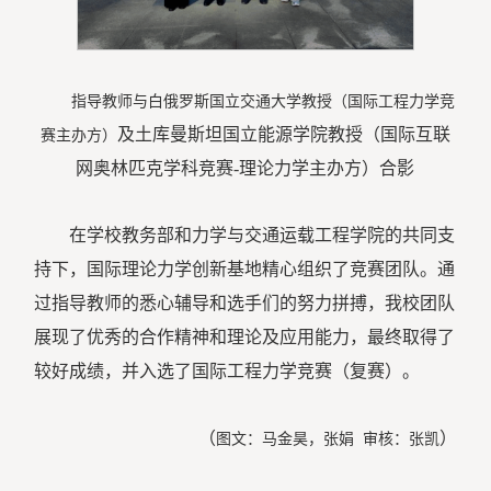
指导教师与白俄罗斯国立交通大学教授（国际工程力学竞
及土库曼斯坦国立能源学院教授（国际互联
赛主办方）
网奥林匹克学科竞赛-理论力学主办方）合影
在学校教务部和力学与交通运载工程学院的共同支
持下，国际理论力学创新基地精心组织了竞赛团队。通
过指导教师的悉心辅导和选手们的努力拼搏，我校团队
展现了优秀的合作精神和理论及应用能力，最终取得了
较好成绩，并入选了国际工程力学竞赛（复赛）。
（
）
图文：马金昊，张娟 审核：张凯