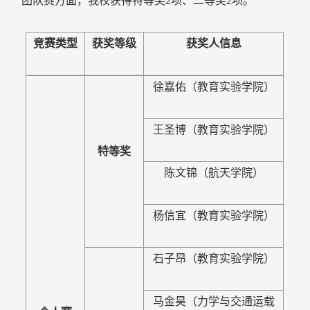
团队赛方面，我校获得特等奖2项、二等奖2项。
竞赛类型
获奖等级
获奖人信息
徐嘉佑（教育实验学院）
王圣博（教育实验学院）
特等奖
陈文锦（航天学院）
杨信宜（教育实验学院）
石子昂（教育实验学院）
马金昊（力学与交通运载