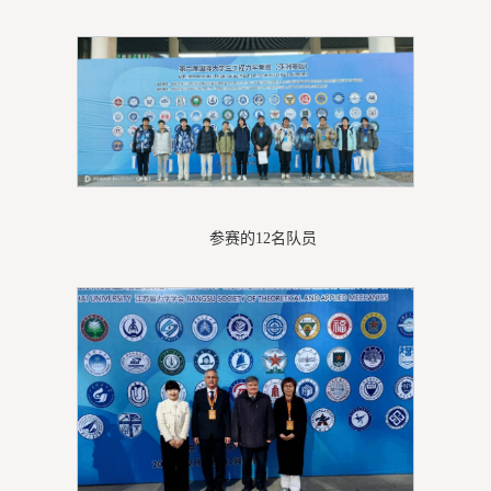
参赛的12名队员