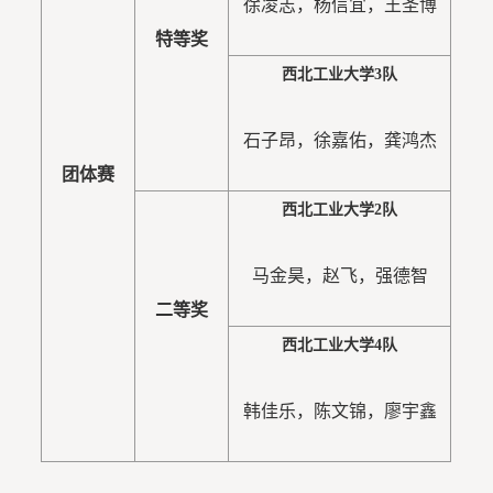
徐凌志，杨信宜，王圣博
特等奖
西北工业大学
3
队
石子昂，徐嘉佑，龚鸿杰
团体赛
西北工业大学
2
队
马金昊，赵飞，强德智
二等奖
西北工业大学
4
队
韩佳乐，陈文锦，廖宇鑫