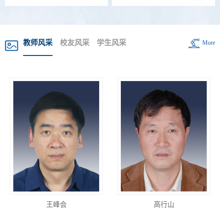
教师风采
校友风采
学生风采
More
榜样的力量|不忘初...
西北工业大学校友...
王峰会
校友动态|我院2018...
榜样的力量|博学而...
高行山